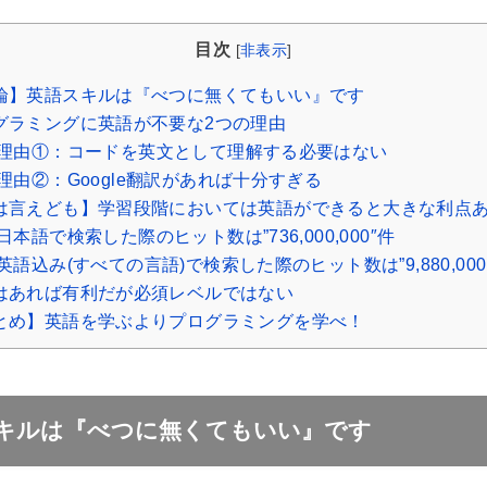
目次
[
非表示
]
論】英語スキルは『べつに無くてもいい』です
グラミングに英語が不要な2つの理由
理由①：コードを英文として理解する必要はない
理由②：Google翻訳があれば十分すぎる
は言えども】学習段階においては英語ができると大きな利点
日本語で検索した際のヒット数は”736,000,000″件
英語込み(すべての言語)で検索した際のヒット数は”9,880,000,
はあれば有利だが必須レベルではない
とめ】英語を学ぶよりプログラミングを学べ！
キルは『べつに無くてもいい』です