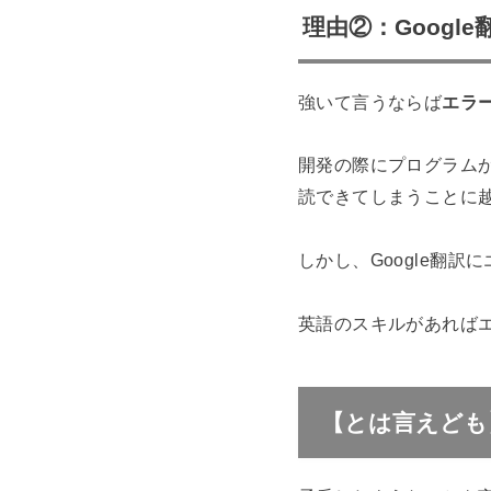
理由②：Googl
強いて言うならば
エラ
開発の際にプログラム
読できてしまうことに
しかし、Google翻
英語のスキルがあればエ
【とは言えども