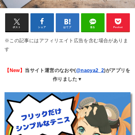
ポスト
シェア
はてブ
送る
Pocket
※この記事にはアフィリエイト広告を含む場合がありま
す
【New】
当サイト運営のなおや(
@naoya2_2
)がアプリを
作りました▼